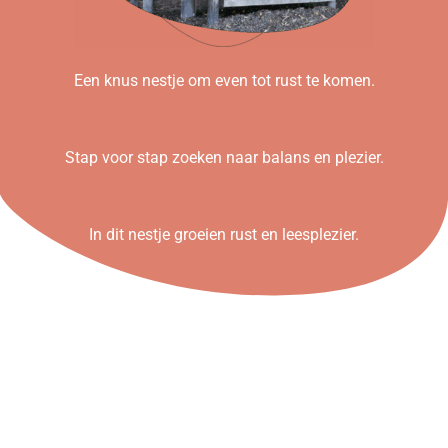
Een knus nestje om even tot rust te komen.
Stap voor stap zoeken naar balans en plezier.
In dit nestje groeien rust en leesplezier.