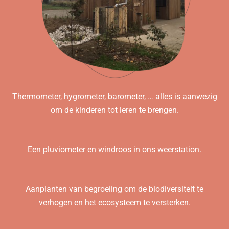
Thermometer, hygrometer, barometer, … alles is aanwezig
om de kinderen tot leren te brengen.
Een pluviometer en windroos in ons weerstation.
Aanplanten van begroeiing om de biodiversiteit te
verhogen en het ecosysteem te versterken.